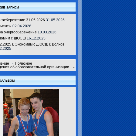
ие записи
ргосбережение 31.05.2026
31.05.2026
ументы
02.04.2026
за энергосбережение
10.03.2026
номим с ДЮСШ
16.12.2025
2.2025 г. Экономим с ДЮСШ г. Волхов
2.2025
чение
Полезное
ения об образовательной организации
оальбом