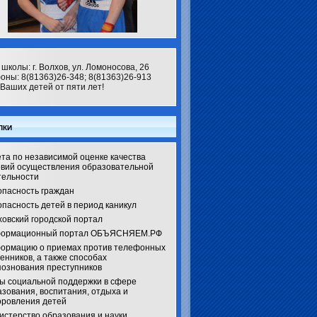
школы: г. Волхов, ул. Ломоносова, 26
оны: 8(81363)26-348; 8(81363)26-913
Ваших детей от пяти лет!
лки
та по независимой оценке качества
овий осуществления образовательной
тельности
опасность граждан
пасность детей в период каникул
ховский городской портал
ормационный портал ОБЪЯСНЯЕМ.РФ
ормацию о приемах против телефонных
енников, а также способах
познования преступников
ы социальной поддержки в сфере
зования, воспитания, отдыха и
оровления детей
истерство образования и науки