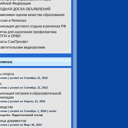
сийской Федерации
ОДНАЯ ДОСКА ОБЪЯВЛЕНИЙ
ависимая оценка качества образования
ссии и Регионах
низация детского отдыха в регионах РФ
ятка для населения профилактика
ППА и ОРВИ
каты СанПросвет
светительские видеоролики
лярное
ы спорта
 views
|
posted on Сентябрь 21, 2012
ас
 views
|
posted on Сентябрь 21, 2012
анизация питания в образовательной
анизации
 views
|
posted on Апрель 21, 2019
оводство
 views
|
posted on Сентябрь 1, 2024
|
under
водство. Педагогический состав
лица документов
 views
|
posted on Март 26, 2014