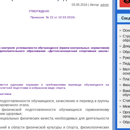
03.05.2016 | Автор:
admin
ВЕРЖДЕНО
риказом № 22 от 10.03.2016г.
Свед
Осн
Стр
обр
Док
о контроля успеваемости обучающихся (прием контрольных нормативов)
ополнительного образования «Детско-юношеская спортивная школа»
Обр
Рук
Педа
Мат
осн
Пла
вляются едиными нормами и требованиями перевода обучающихся на
Фин
олетней подготовки в избранном виде спорта.
Вак
мативов:
обу
Сти
подготовленности обучающихся, зачисление и перевод в группы
ировочного этапа.
Меж
й физической подготовленности обучающихся гармоничному
Орг
нию здоровья;
орг
пециальных физических качеств, необходимых для деятельности
Обр
ний в области физической культуры и спорта, физиологических