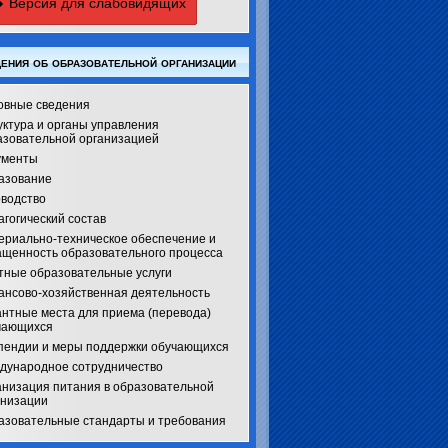
Версия для слабовидящих
ения об образовательной организации
овные сведения
уктура и органы управления
азовательной организацией
ументы
азование
оводство
гогический состав
ериально-техническое обеспечение и
ащенность образовательного процесса
тные образовательные услуги
ансово-хозяйственная деятельность
антные места для приема (перевода)
чающихся
пендии и меры поддержки обучающихся
дународное сотрудничество
анизация питания в образовательной
анизации
азовательные стандарты и требования