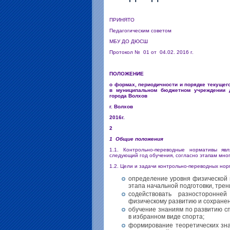
ПРИНЯТО УТ
Педагогическим советом П
МБУ ДО ДЮСШ
Протокол № 01 от 04.02. 2016 г.
ПОЛОЖЕНИЕ
о формах, периодичности и порядке текущег
в муниципальном бюджетном учреждении д
города Волхов
г. Волхов
2016г.
2
1 Общие положения
1.1. Контрольно-переводные нормативы я
следующий год обучения, согласно этапам мног
1.2. Цели и задачи контрольно-переводных нор
определение уровня физической 
этапа начальной подготовки, трен
содействовать разносторонне
физическому развитию и сохране
обучение знаниям по развитию с
в избранном виде спорта;
формирование теоретических зна