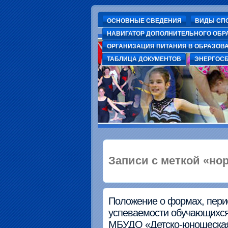
ОСНОВНЫЕ СВЕДЕНИЯ
ВИДЫ СП
НАВИГАТОР ДОПОЛНИТЕЛЬНОГО ОБР
ОРГАНИЗАЦИЯ ПИТАНИЯ В ОБРАЗОВ
ДЮСШ г. Волхов
Муниципальное бюджетное учреждение дополнительного образования "детско-юно
ТАБЛИЦА ДОКУМЕНТОВ
ЭНЕРГОС
Записи с меткой «н
Положение о формах, перио
успеваемости обучающихся
МБУДО «Детско-юношеская