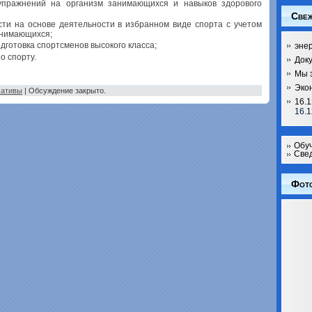
 упражнений на организм занимающихся и навыков здорового
Свеж
сти на основе деятельности в избранном виде спорта с учетом
анимающихся;
дготовка спортсменов высокого класса;
эне
о спорту.
Док
Мы 
Эко
мативы
|
Обсуждение закрыто.
16.1
16.1
Обу
Свед
Фот