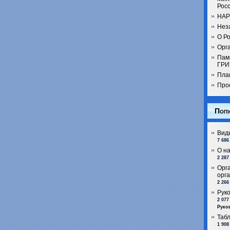
Рос
НАР
Нез
О Ро
Орга
Пам
ГРИ
Пла
Про
Попу
Вид
7 686
О н
2 287
Орг
орг
2 266
Рук
2 077
Руко
Таб
1 908