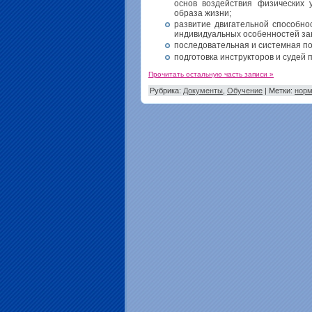
основ воздействия физических
образа жизни;
развитие двигательной способно
индивидуальных особенностей з
последовательная и системная по
подготовка инструкторов и судей п
Прочитать остальную часть записи »
Рубрика:
Документы
,
Обучение
| Метки:
нор