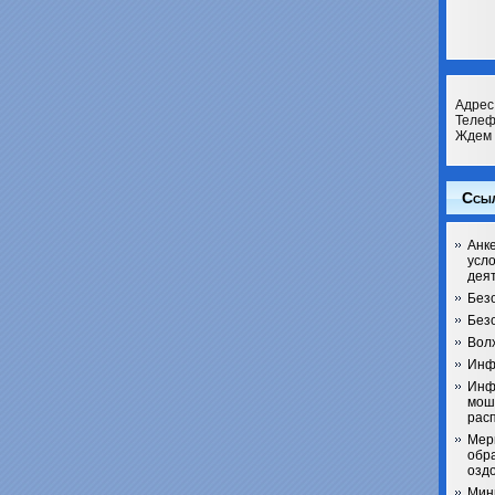
Адрес 
Телеф
Ждем 
Ссы
Анке
усл
дея
Без
Безо
Вол
Инф
Инф
мош
рас
Мер
обра
озд
Мин