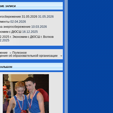
ие записи
ргосбережение 31.05.2026
31.05.2026
ументы
02.04.2026
за энергосбережение
10.03.2026
номим с ДЮСШ
16.12.2025
2.2025 г. Экономим с ДЮСШ г. Волхов
2.2025
чение
Полезное
ения об образовательной организации
оальбом