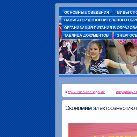
ОСНОВНЫЕ СВЕДЕНИЯ
ВИДЫ СП
НАВИГАТОР ДОПОЛНИТЕЛЬНОГО ОБР
ОРГАНИЗАЦИЯ ПИТАНИЯ В ОБРАЗОВ
ДЮСШ г. Волхов
Муниципальное бюджетное учреждение дополнительного образования "детско-юно
ТАБЛИЦА ДОКУМЕНТОВ
ЭНЕРГОС
«
Муниципальное задание
Информация в
Экономим электроэнергию 