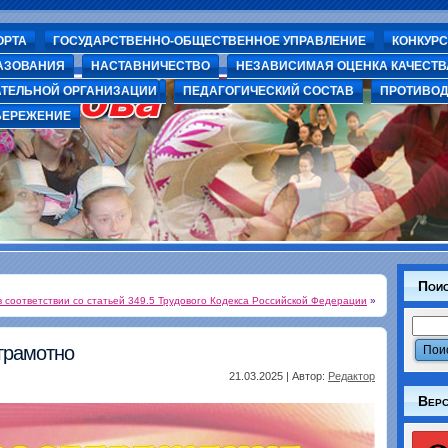
ОРТА
ГОСУДАРСТВЕННО-ОБЩЕСТВЕННОЕ УПРАВЛЕНИЕ
КОНКУР
АЗОВАНИЯ
НАСТАВНИЧЕСТВО
НЕЗАВИСИМАЯ ОЦЕНКА КАЧЕСТВ
АТЕЛЬНОЙ ОРГАНИЗАЦИИ
ПЕДАГОГИЧЕСКИЙ СОСТАВ
ПРОТИВОД
шеская спортивная школа" города Волхов
БЕРЕЖЕНИЕ
Пои
 соответствии со статьей 349.5 Трудового Кодекса Российской Федерации
»
грамотно
21.03.2025 | Автор:
Редактор
Верс