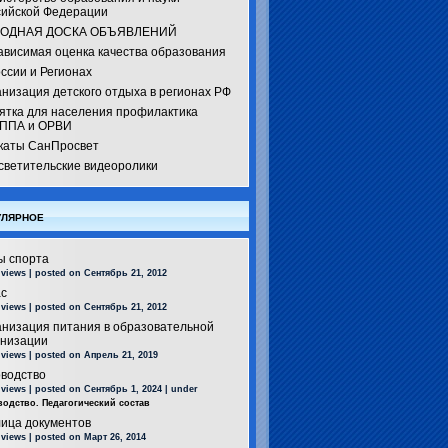
сийской Федерации
ОДНАЯ ДОСКА ОБЪЯВЛЕНИЙ
ависимая оценка качества образования
ссии и Регионах
низация детского отдыха в регионах РФ
ятка для населения профилактика
ППА и ОРВИ
каты СанПросвет
светительские видеоролики
лярное
ы спорта
 views
|
posted on Сентябрь 21, 2012
ас
 views
|
posted on Сентябрь 21, 2012
анизация питания в образовательной
анизации
 views
|
posted on Апрель 21, 2019
оводство
 views
|
posted on Сентябрь 1, 2024
|
under
водство. Педагогический состав
лица документов
 views
|
posted on Март 26, 2014