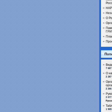
Рос
НАР
Нез
О Ро
Орга
Пам
ГРИ
Пла
Про
Попу
Вид
7 687
О н
2 287
Орг
орг
2 266
Рук
2 077
Руко
Таб
1 909