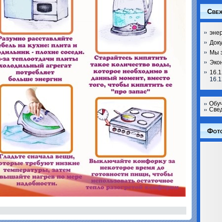
Свеж
эне
Док
Мы 
Эко
16.1
16.1
Обу
Свед
Фот