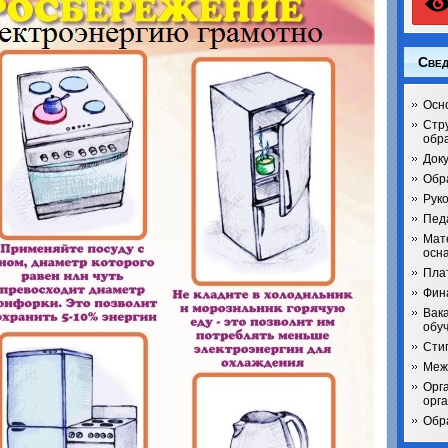
Свед
Осн
Стр
обр
Док
Обр
Рук
Педа
Мат
осн
Пла
Фин
Вак
обу
Сти
Меж
Орг
орг
Обр