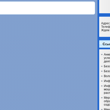
Адрес 
Телеф
Ждем 
Ссы
Анке
усл
дея
Без
Безо
Вол
Инф
Инф
мош
рас
Мер
обра
озд
Мин