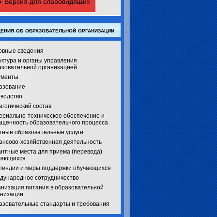
Версия для слабовидящих
ения об образовательной организации
овные сведения
уктура и органы управления
азовательной организацией
ументы
азование
оводство
гогический состав
ериально-техническое обеспечение и
ащенность образовательного процесса
тные образовательные услуги
ансово-хозяйственная деятельность
антные места для приема (перевода)
чающихся
пендии и меры поддержки обучающихся
дународное сотрудничество
анизация питания в образовательной
анизации
азовательные стандарты и требования