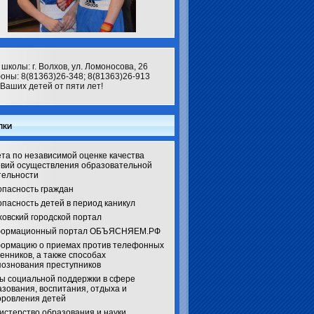
школы: г. Волхов, ул. Ломоносова, 26
оны: 8(81363)26-348; 8(81363)26-913
Ваших детей от пяти лет!
лки
та по независимой оценке качества
овий осуществления образовательной
тельности
опасность граждан
пасность детей в период каникул
ховский городской портал
ормационный портал ОБЪЯСНЯЕМ.РФ
ормацию о приемах против телефонных
енников, а также способах
познования преступников
ы социальной поддержки в сфере
зования, воспитания, отдыха и
оровления детей
истерство образования и науки