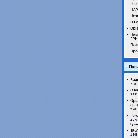
Рос
НАР
Нез
О Ро
Орга
Пам
ГРИ
Пла
Про
Попу
Вид
7 686
О н
2 284
Орг
орг
2 266
Рук
2 077
Руко
Таб
1 908