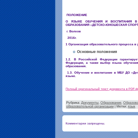
Утвер
Приказом № 22 о
ПОЛОЖЕНИЕ
О ЯЗЫКЕ ОБУЧЕНИЯ И ВОСПИТАНИЯ В
ОБРАЗОВАНИЯ «ДЕТСКО-ЮНОШЕСКАЯ СПОР
г. Волхов
2016г.
1 Организация образовательного процесса в
Основные положения
1.2. В Российской Федерации гарантируе
Федерации, а также выбор языка обучения
образования.
1.3. Обучение и воспитание в МБУ ДО «Дет
языке.
Полный оригинальный текст документа в PDF-
Рубрика:
Документы
,
Образование
,
Образова
образовательной организации
| Метки:
язык
Комментарии запрещены.