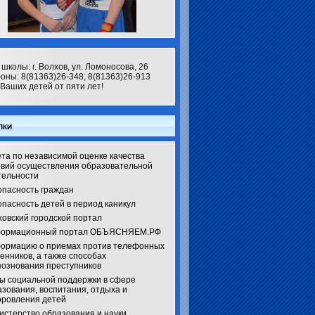
школы: г. Волхов, ул. Ломоносова, 26
оны: 8(81363)26-348; 8(81363)26-913
Ваших детей от пяти лет!
лки
та по независимой оценке качества
овий осуществления образовательной
тельности
опасность граждан
пасность детей в период каникул
ховский городской портал
ормационный портал ОБЪЯСНЯЕМ.РФ
ормацию о приемах против телефонных
енников, а также способах
познования преступников
ы социальной поддержки в сфере
зования, воспитания, отдыха и
оровления детей
истерство образования и науки