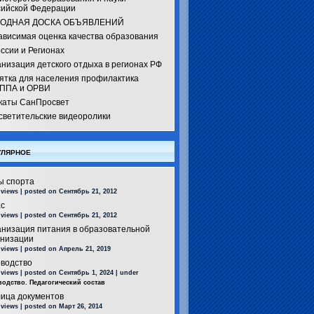
сийской Федерации
ОДНАЯ ДОСКА ОБЪЯВЛЕНИЙ
ависимая оценка качества образования
ссии и Регионах
низация детского отдыха в регионах РФ
ятка для населения профилактика
ППА и ОРВИ
каты СанПросвет
светительские видеоролики
лярное
ы спорта
 views
|
posted on Сентябрь 21, 2012
ас
 views
|
posted on Сентябрь 21, 2012
анизация питания в образовательной
анизации
 views
|
posted on Апрель 21, 2019
оводство
 views
|
posted on Сентябрь 1, 2024
|
under
водство. Педагогический состав
лица документов
 views
|
posted on Март 26, 2014