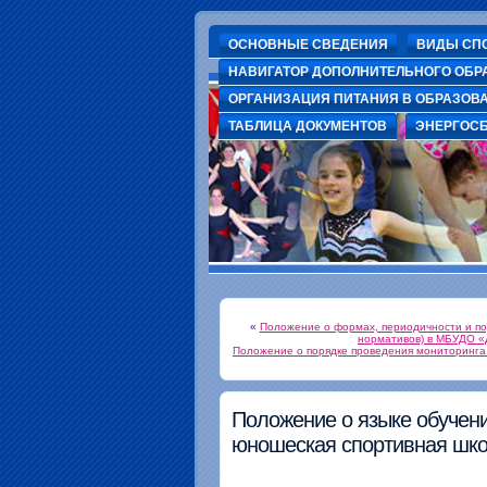
ОСНОВНЫЕ СВЕДЕНИЯ
ВИДЫ СП
НАВИГАТОР ДОПОЛНИТЕЛЬНОГО ОБР
ОРГАНИЗАЦИЯ ПИТАНИЯ В ОБРАЗОВ
ДЮСШ г. Волхов
Муниципальное бюджетное учреждение дополнительного образования "детско-юно
ТАБЛИЦА ДОКУМЕНТОВ
ЭНЕРГОС
«
Положение о формах, периодичности и по
нормативов) в МБУДО «
Положение о порядке проведения мониторинга
Положение о языке обучен
юношеская спортивная шко