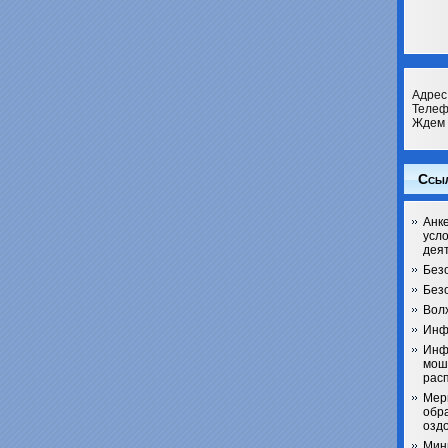
Адрес 
Телеф
Ждем 
Ссы
Анке
усл
дея
Без
Безо
Вол
Инф
Инф
мош
рас
Мер
обра
озд
Мин