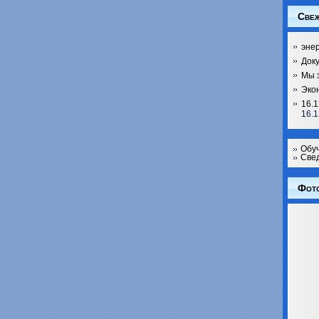
Свеж
эне
Док
Мы 
Эко
16.1
16.1
Обу
Свед
Фот