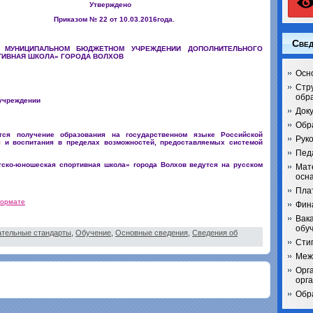
ждено
т 10.03.2016года.
Свед
 МУНИЦИПАЛЬНОМ БЮДЖЕТНОМ УЧРЕЖДЕНИИ ДОПОЛНИТЕЛЬНОГО
ТИВНАЯ ШКОЛА» ГОРОДА ВОЛХОВ
Осн
Стр
обр
 учреждении
Док
Обр
тся получение образования на государственном языке Российской
Рук
 и воспитания в пределах возможностей, предоставляемых системой
Педа
ско-юношеская спортивная школа» города Волхов ведутся на русском
Мат
осн
Пла
формате
Фин
Вак
обу
тельные стандарты
,
Обучение
,
Основные сведения
,
Сведения об
Сти
Меж
Орг
орг
Обр