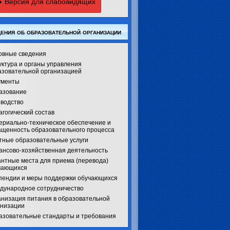
Версия для слабовидящих
ения об образовательной организации
овные сведения
уктура и органы управления
азовательной организацией
ументы
азование
оводство
гогический состав
ериально-техническое обеспечение и
ащенность образовательного процесса
тные образовательные услуги
ансово-хозяйственная деятельность
антные места для приема (перевода)
чающихся
пендии и меры поддержки обучающихся
дународное сотрудничество
анизация питания в образовательной
анизации
азовательные стандарты и требования