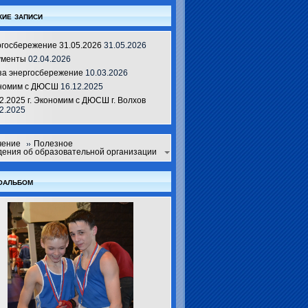
ие записи
ргосбережение 31.05.2026
31.05.2026
ументы
02.04.2026
за энергосбережение
10.03.2026
номим с ДЮСШ
16.12.2025
2.2025 г. Экономим с ДЮСШ г. Волхов
2.2025
чение
Полезное
ения об образовательной организации
оальбом