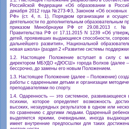
Российской Федерации «Об образовании в Росси
декабря 2012 года №273-ФЗ, Законом «Об основных 
РФ» (ст. 4, п. 1), Порядком организации и осущес
деятельности по дополнительным образовательным п
приказом Минобрнауки РФ от 29.08.2013 г. №
Правительства РФ от 17.11.2015 N 1239 «Об утвер
детей, проявивших выдающиеся способности, сопров
дальнейшего развития», Национальной образовате
новая школа» (раздел 2 «Развитие системы поддержки
1.2. Настоящее Положение вступает в силу с м
директором МБУДО «ДЮСШ» города Волхов (далее – 
бессрочно, до замены его новым Положением.
1.3. Настоящее Положение (далее – Положение) созд
работы с одаренными детьми и организации методиче
преподавателями по спорту.
1.4. Одаренность — это системное, развивающееся 
психики, которое определяет возможность дост
высоких, незаурядных результатов в одном или неско
по сравнению с другими людьми. Одаренный ребенок
выделяется яркими, очевидными, иногда выдающи
имеет внутренние предпосылки для таких достижен
деятельности.